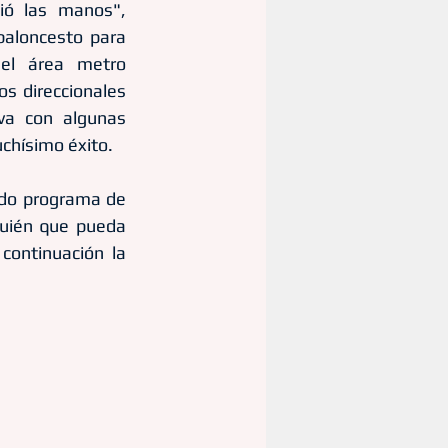
ió las manos", 
aloncesto para 
el área metro 
os direccionales 
va con algunas 
chísimo éxito.
do programa de 
uién que pueda 
continuación la 