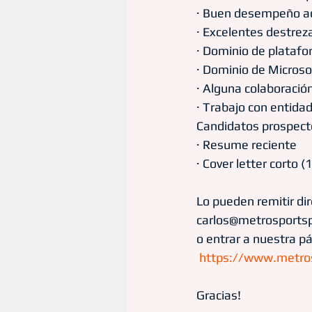
· Buen desempeño a
· Excelentes destreza
· Dominio de platafo
· Dominio de Microsof
· Alguna colaboración
· Trabajo con entidad
Candidatos prospect
· Resume reciente
· Cover letter corto (
Lo pueden remitir di
carlos@metrosports
o entrar a nuestra p
https://www.metros
Gracias!