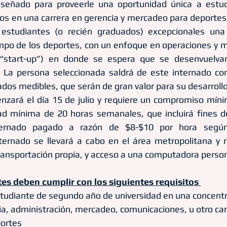
señado para proveerle una oportunidad única a estudi
s en una carrera en gerencia y mercadeo para deportes.
estudiantes (o recién graduados) excepcionales una 
ampo de los deportes, con un enfoque en operaciones y 
start-up”) en donde se espera que se desenvuelvan 
. La persona seleccionada saldrá de este internado con
dos medibles, que serán de gran valor para su desarrollo
zará el día 15 de julio y requiere un compromiso míni
dad mínima de 20 horas semanales, que incluirá fines d
ternado pagado a razón de $8-$10 por hora según 
internado se llevará a cabo en el área metropolitana y r
ansportación propia, y acceso a una computadora persona
tes deben cumplir con los siguientes requisitos 
tudiante de segundo año de universidad en una concentr
ia, administración, mercadeo, comunicaciones, u otro c
portes