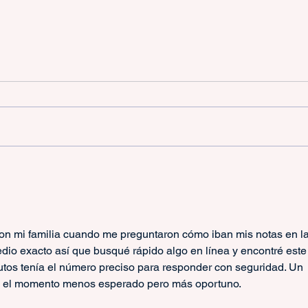
Nueva
Los Beneficios Para la Salud
de los Deportes con Raquetas
n mi familia cuando me preguntaron cómo iban mis notas en la
dio exacto así que busqué rápido algo en línea y encontré este
tos tenía el número preciso para responder con seguridad. Un 
en el momento menos esperado pero más oportuno. 