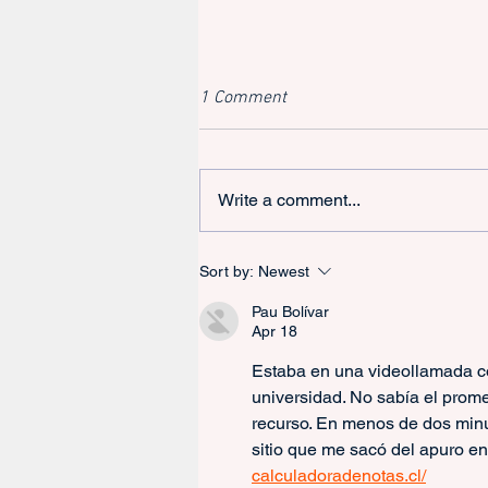
1 Comment
Write a comment...
Dando Saltos en la Oficina: Por
Sort by:
Newest
qué las Empresas Necesitan
Rebotar hacia los Deportes
Pau Bolívar
Apr 18
Estaba en una videollamada co
universidad. No sabía el prome
recurso. En menos de dos minu
sitio que me sacó del apuro 
calculadoradenotas.cl/