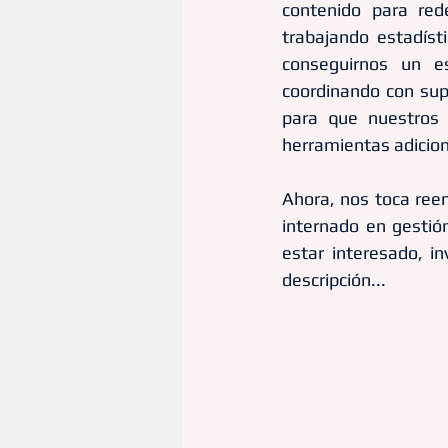
contenido para red
trabajando estadíst
conseguirnos un es
coordinando con supli
para que nuestros 
herramientas adicion
Ahora, nos toca ree
internado en gestió
estar interesado, in
descripción...